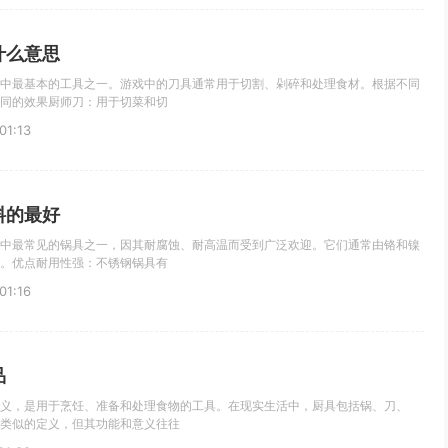
什么意思
中最基本的工具之一。游戏中的刀具通常用于切割、剁碎和处理食材。根据不同
同的效果厨师刀：用于切菜和切
1:13
料的最好
中最常见的锅具之一，因其耐腐蚀、耐高温而受到广泛欢迎。它们通常由铬和镍
。优点耐用性强：不锈钢锅具有
1:16
品
义，是用于烹饪、准备和处理食物的工具。在现实生活中，厨具包括锅、刀、
类似的定义，但其功能和意义往往