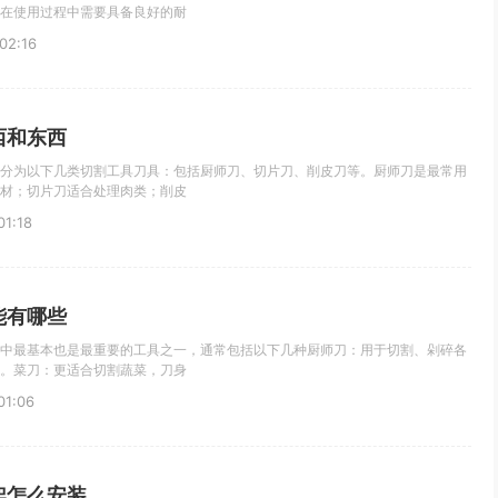
在使用过程中需要具备良好的耐
02:16
西和东西
分为以下几类切割工具刀具：包括厨师刀、切片刀、削皮刀等。厨师刀是最常用
材；切片刀适合处理肉类；削皮
1:18
能有哪些
中最基本也是最重要的工具之一，通常包括以下几种厨师刀：用于切割、剁碎各
。菜刀：更适合切割蔬菜，刀身
1:06
架怎么安装