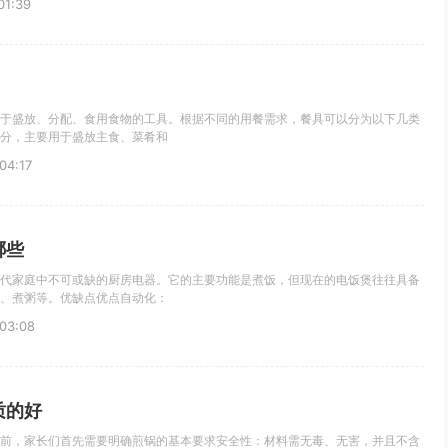
1:39
于盛放、分配、食用食物的工具。根据不同的用餐需求，餐具可以分为以下几类
分，主要用于盛放主食、菜肴和
4:17
哪些
代家庭中不可或缺的厨房电器。它的主要功能是煮饭，但现在的电饭煲往往具备
、煮粥等。优缺点优点自动化：
03:08
质的好
前，家长们首先需要明确煎锅的基本要求安全性：材料需无毒、无害，并且不含