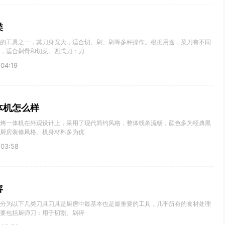
类
的工具之一，其刀身宽大，适合切、剁、剁等多种操作。根据用途，菜刀有不同
，适合剁骨和切菜。西式刀：刀
04:19
体机怎么样
烤一体机在外观设计上，采用了现代简约风格，整体线条流畅，颜色多为经典黑
厨房装修风格。机身材料多为优
03:58
容
分为以下几类刀具刀具是厨房中最基本也是最重要的工具，几乎所有的食材处理
要包括厨师刀：用于切割、剁碎