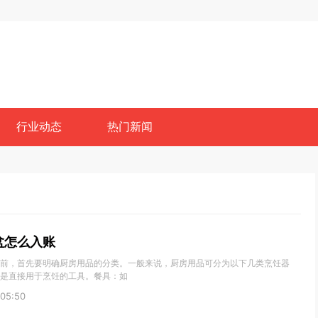
行业动态
热门新闻
盆怎么入账
前，首先要明确厨房用品的分类。一般来说，厨房用品可分为以下几类烹饪器
是直接用于烹饪的工具。餐具：如
05:50