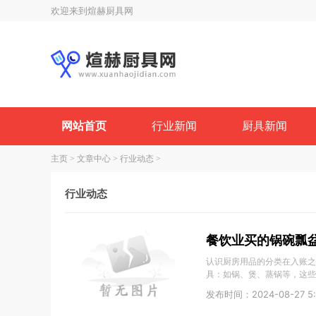
欢迎来到煊赫厨具网
网站首页
行业新闻
厨具新闻
主页
>
文章中心
>
行业动态
>
行业动态
餐饮业买的锅碗瓢
认识厨房用品的分类在入账之
具：如锅、煲、蒸锅等，这些
发布时间：2024-08-27 5: