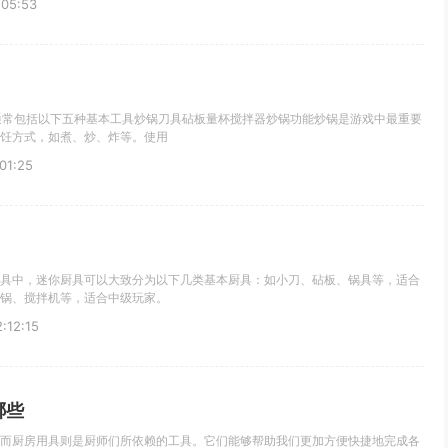
05:53
通常包括以下五种基本工具炒锅刀具砧板量杯搅拌器炒锅功能炒锅是游戏中最重要
饪方式，如煮、炒、炸等。使用
01:25
具中，迷你厨具可以大致分为以下几类基本厨具：如小刀、砧板、锅具等，适合
锅、搅拌机等，适合中级玩家。
12:15
哪些
而厨房用具则是厨师们所依赖的工具。它们能够帮助我们更加方便快捷地完成各